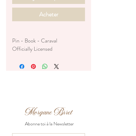
Acheter
Pin - Book - Caraval
Officially Licensed
Based on the Caraval series by
Stephanie Garber
Artwork © 2026 Stephanie
Garber
FR:
♥ Dimensions : 4,5cm de haut
♥ Deux attaches
♥ Hard enamel gold
Abonne toi à la Newsletter
♥ livré sur sa carte de support