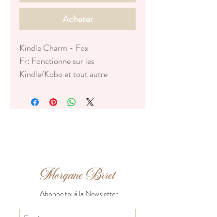
Acheter
Kindle Charm - Fox
Fr: Fonctionne sur les
Kindle/Kobo et tout autre
appareil avec un port USB-C
(N'hésitez pas à appuyer bien fort
pour faire rentrer le dust plug )
Eng : A plug for your
Kindle/Kobo/ pr any other USB-
C device
(Don't hesitate to press hard to
push the dust plug in )
Abonne toi à la Newsletter
FR: