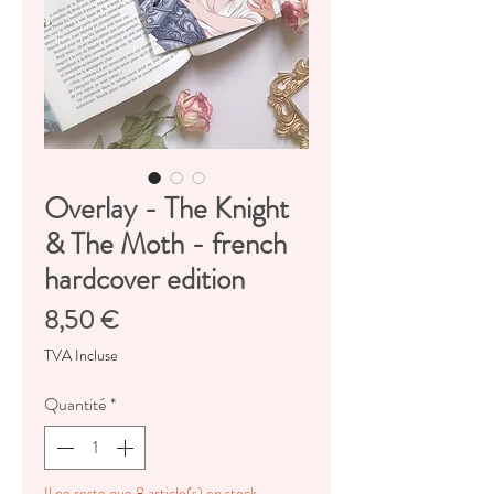
Overlay - The Knight
& The Moth - french
hardcover edition
Prix
8,50 €
TVA Incluse
Quantité
*
Il ne reste que 8 article(s) en stock