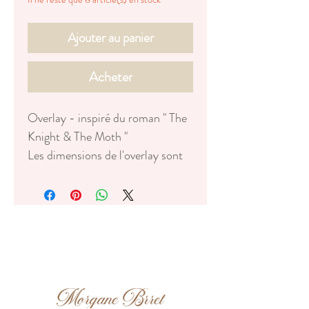
Ajouter au panier
Acheter
Overlay - inspiré du roman " The
Knight & The Moth "
Les dimensions de l'overlay sont
calculés pour l'édition française
en format relié
FR:
✦ Dimensions : 13,8 cm x 20,8
cm
prévu pour l'édition française
reliée ( mais peu entrer dans des