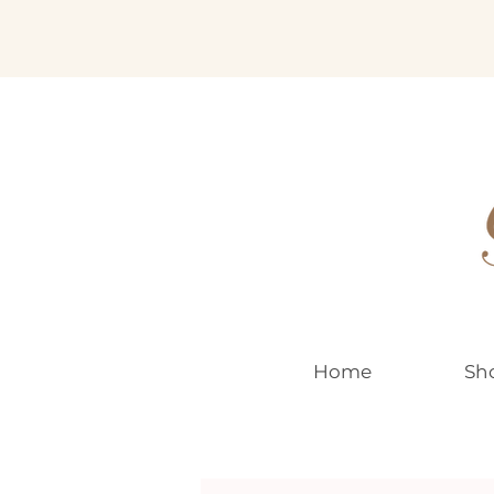
EUR (€)
Home
Sh