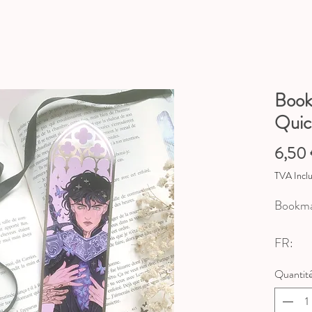
Book
Quick
6,50
TVA Incl
Bookmar
FR:
♥ Dime
Quantit
♥ Papi
♥ Foil 